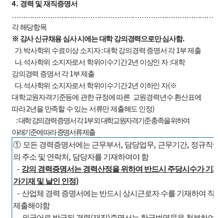
4.
경력 및 재직증명서
………………………………………………………………………………
각 해당항목
.
※
강사 신규채용 심사 시에는 대학 강의경력으로만 심사함
.
:
1
가
박사학위 수료이상 소지자
대학 강의경력 증명서 각
부 제출
.
2
:
나
석사학위 소지자로서 학위이수기간
년 이상인 자
대학
1
강의경력 증명서 각
부 제출
.
2
(
다
석사학위 소지자로서 학위이수기간
년 이하인 자
※
대학교원자격기준등에 관한 규정에 따른
교원경력년수 환산표에
2
)
따라
년을 만족할 수 있는 서류만 제출해도 인정
:
1
대학 강의경력 증명서 각
부 외 대학교원자격기준 충족을 위하여
아래기준에 따라 증명서류 제출
,
,
,
①
모든 경력증명서에는 근무부서
담당업무
근무기간
정규직
,
의
주소 및 연락처
담당자를 기재하여야 함
-
강의 경력증명서는 경력산정을 위하여 반드시 주당시수가 기
)
가기재 및 날인 인정
-
산업체 경력 증명서에는 반드시 상시근로자 수를 기재하여 
제출해야함
-
(
)
외국어로 발급된 경력
재직
증명서는 한글번역문을 첨부하여