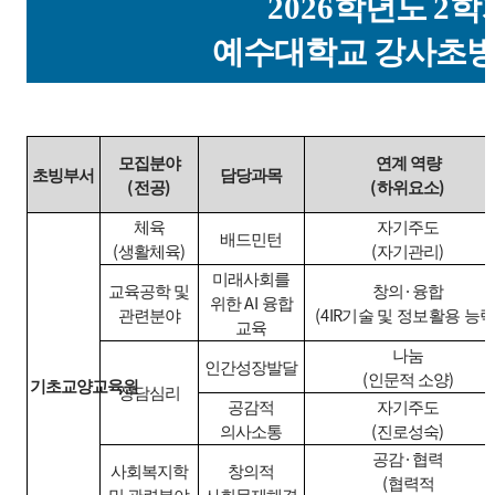
2026
학년도
2
학
예수대학교 강사초빙
모집분야
연계 역량
초빙부서
담당과목
(
)
(
)
전공
하위요소
체육
자기주도
배드민턴
(
)
(
)
생활체육
자기관리
미래사회를
·
교육공학 및
창의
융합
AI
위한
융합
(
4IR
관련분야
기술 및 정보활용 능
교육
나눔
인간성장발달
(
)
인문적 소양
기초교양교육원
상담심리
공감적
자기주도
(
)
의사소통
진로성숙
·
공감
협력
사회복지학
창의적
(
협력적