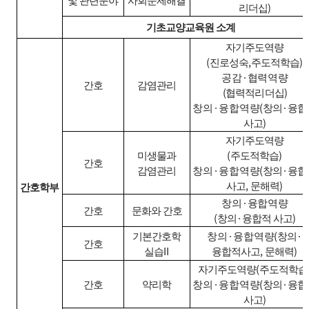
및 관련분야
사회문제해결
)
리더십
기초교양교육원 소계
자기주도역량
(
,
)
진로성숙
주도적학습
·
공감
협력역량
간호
감염관리
(
)
협력적리더십
·
(
·
창의
융합역량
창의
융합
)
사고
자기주도역량
(
)
미생물과
주도적학습
간호
·
(
·
감염관리
창의
융합역량
창의
융합
,
)
사고
문해력
간호학부
·
창의
융합역량
간호
문화와 간호
(
·
)
창의
융합적 사고
·
(
·
기본간호학
창의
융합역량
창의
간호
II
,
)
실습
융합적사고
문해력
(
자기주도역량
주도적학습
·
(
·
간호
약리학
창의
융합역량
창의
융합
)
사고