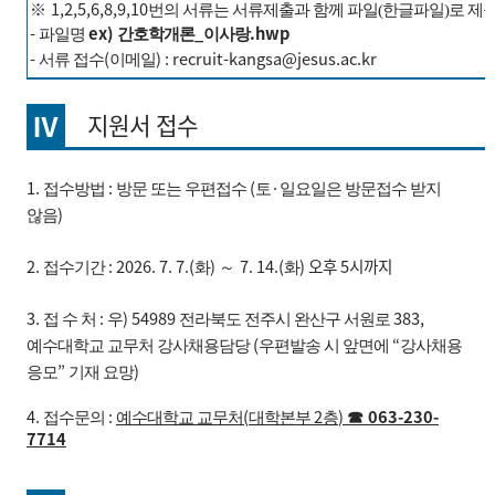
1,2,5,6,8,9,10
※
번의 서류는 서류제출과 함께 파일(한글파일)로 제
-
ex)
_
.hwp
파일명
간호학개론
이사랑
-
(
) : recruit-kangsa@jesus.ac.kr
서류 접수
이메일
Ⅳ
지원서 접수
1.
:
(
·
접수방법
방문 또는 우편접수
토
일요일은 방문접수 받지
)
않음
2.
: 2026. 7. 7.(
)
7. 14.(
) 오후 5시까지
접수기간
화
～
화
3.
:
) 54989
383,
접 수 처
우
전라북도 전주시 완산구 서원로
(
“
예수대학교 교무처
강사채용담당
우편발송 시 앞면에
강사채용
”
)
응모
기재 요망
4.
:
(
2
)
063-230-
접수문의
예수대학교 교무처
대학본부
층
☎
7714