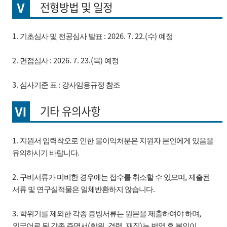
Ⅴ
전형방법 및 일정
1.
: 2026. 7. 22.(
)
기초심사 및 전공심사 발표
수
예정
2.
: 2026. 7. 23.(
)
면접심사
목
예정
3.
:
심사기준 표
강사임용규정 참조
Ⅵ
기타 유의사항
1.
지원서 입력착오로 인한 불이익처분은 지원자 본인에게 있음을
.
유의하시기 바랍니다
2.
,
구비서류가 미비한 경우에는 접수를 취소할 수 있으며
제출된
.
서류 및 연구실적물은 일체
반환하지 않습니다
3.
,
학위기를 제외한 각종 증빙서류는 원본을 제출하여야 하며
(
,
,
)
외국어로 된 각종 증명서
학위
경력
재직
는 번역 후 본인이