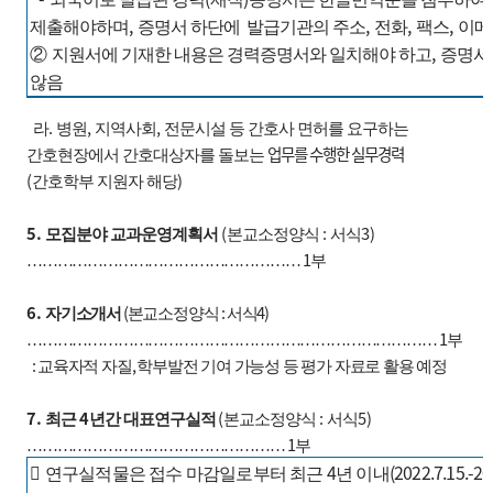
,
,
,
,
제출해야하며
증명서 하단에 발급기관의 주소
전화
팩스
이메
,
②
지원서에 기재한 내용은 경력증명서와 일치해야 하고
증명서
않음
.
,
,
라
병원
지역사회
전문시설 등 간호사 면허를 요구하는
업무를
수행한 실무경력
간호현장에서 간호대상자를 돌보는
(
)
간호학부 지원자 해당
5.
(
:
3)
모집분야 교과운영계획서
본교소정양식
서식
1
………………………………………………
부
6.
(
:
4)
자기소개서
본교소정양식
서식
1
………………………………………………………………………
부
:
,
교육자적 자질
학부발전 기여 가능성 등 평가 자료로 활용 예정
7.
4
(
:
5)
최근
년간 대표연구실적
본교소정양식
서식
1
……………………………………………
부
4
(2022.7.15.-20

연구실적물은 접수 마감일로부터 최근
년 이내