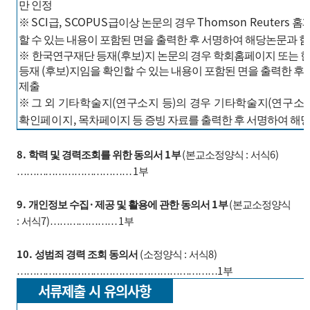
만 인정
SCI
, SCOPUS
Thomson Reuters
※
급
급이상 논문의 경우
홈
할 수
있는 내용이 포함된 면을 출력한 후 서명하여 해당논문과 함
(
)
※
한국연구재단 등재
후보
지 논문의 경우 학회홈페이지 또는 
(
)
등재
후보
지임을 확인할 수 있는 내용이 포함된 면을 출력한 후
제출
(
)
(
※
그 외 기타학술지
연구소지 등
의 경우 기타학술지
연구소
,
확인페이지
목차페이지 등 증빙 자료를 출력한 후 서명하여 해
8.
1
(
:
6)
학력 및 경력조회를 위한 동의서
부
본교소정양식
서식
1
………………………………
부
9.
·
1
(
개인정보 수집
제공 및 활용에 관한 동의서
부
본교소정양식
:
7)
1
서식
…………………
부
10.
(
:
8)
성범죄 경력 조회 동의서
소정양식
서식
1
………………………………………………………
부
서류제출 시 유의사항