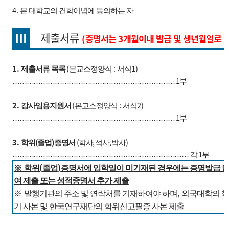
4.
본 대학교의 건학이념에 동의하는 자
Ⅲ
제출서류
(
증명서는
3
개월이내 발급 및 생년월일로 
1.
(
:
1)
제출서류 목록
본교소정양식
서식
1
……………………………………………………………
부
2.
(
:
2)
강사임용지원서
본교소정양식
서식
1
……………………………………………………………
부
3.
(
)
(
,
,
)
학위
졸업
증명서
학사
석사
박사
1
…………………………………………………………………
각
부
(
)
※
학위
졸업
증명서에 입학일이 미기재된 경우에는 증명발급 담
여
제출 또는 성적증명서 추가 제출
,
※
발행기관의 주소 및 연락처를 기재하여야 하며
외국대학의 학
기
사본 및 한국연구재단의 학위신고필증 사본 제출