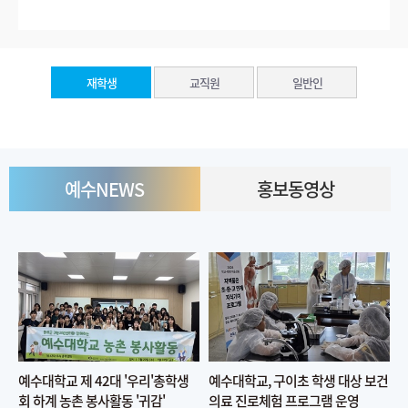
재학생
교직원
일반인
예수NEWS
홍보동영상
예수대학교 제 42대 '우리'총학생
예수대학교, 구이초 학생 대상 보건
회 하계 농촌 봉사활동 '귀감'
의료 진로체험 프로그램 운영